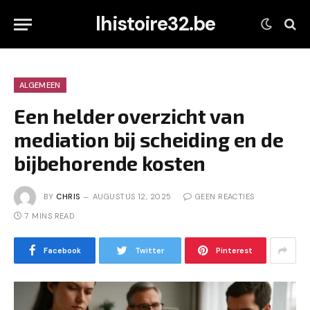
lhistoire32.be
ALGEMEEN
Een helder overzicht van
mediation bij scheiding en de
bijbehorende kosten
BY
CHRIS
AUGUSTUS 12, 2025
GEEN REACTIES
7 MINS READ
Facebook
Twitter
Pinterest