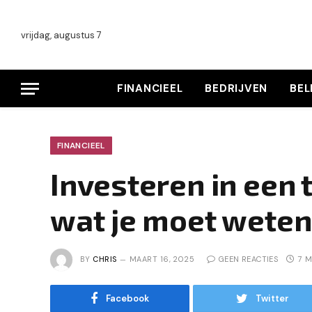
vrijdag, augustus 7
FINANCIEEL
BEDRIJVEN
BE
FINANCIEEL
Investeren in een 
wat je moet weten
BY
CHRIS
MAART 16, 2025
GEEN REACTIES
7 M
Facebook
Twitter