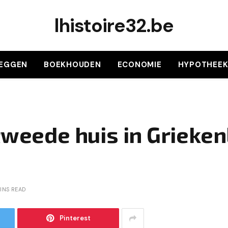
lhistoire32.be
LEGGEN
BOEKHOUDEN
ECONOMIE
HYPOTHEE
tweede huis in Grieken
INS READ
Pinterest